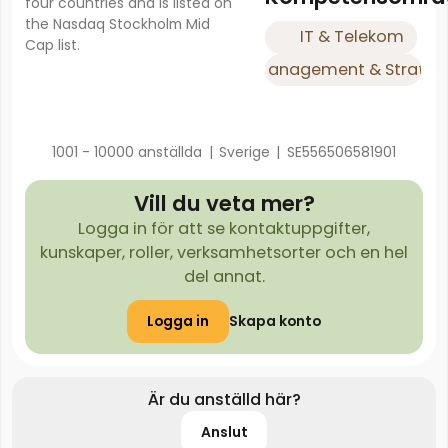
four countries and is listed on
the Nasdaq Stockholm Mid
IT & Telekom
Cap list.
Management & Strateg
1001 - 10000 anställda
|
Sverige
|
SE556506581901
Vill du veta mer?
Logga in för att se kontaktuppgifter,
kunskaper, roller, verksamhetsorter och en hel
del annat.
Logga in
Skapa konto
Är du anställd här?
Anslut