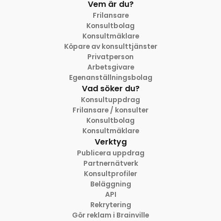
Vem är du?
Frilansare
Konsultbolag
Konsultmäklare
Köpare av konsulttjänster
Privatperson
Arbetsgivare
Egenanställningsbolag
Vad söker du?
Konsultuppdrag
Frilansare / konsulter
Konsultbolag
Konsultmäklare
Verktyg
Publicera uppdrag
Partnernätverk
Konsultprofiler
Beläggning
API
Rekrytering
Gör reklam i Brainville