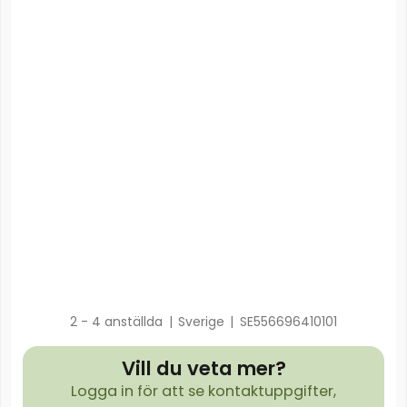
2 - 4 anställda
|
Sverige
|
SE556696410101
Vill du veta mer?
Logga in för att se kontaktuppgifter,