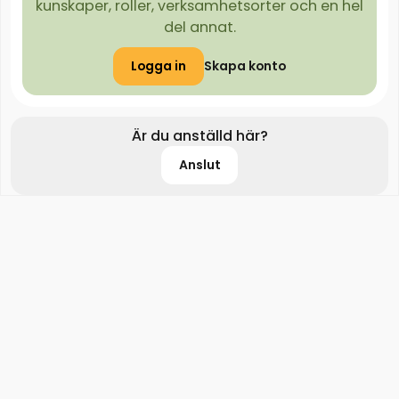
kunskaper, roller, verksamhetsorter och en hel
del annat.
Logga in
Skapa konto
Är du anställd här?
Anslut