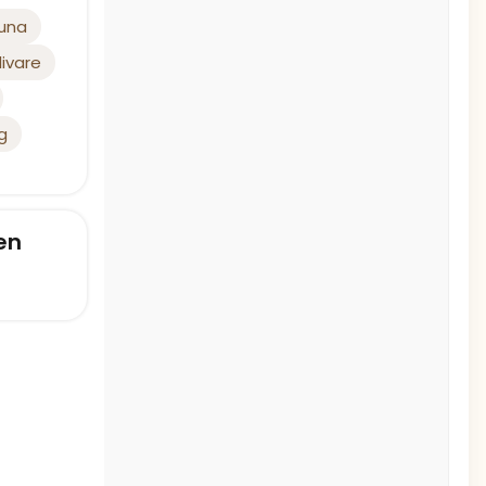
tuna
livare
g
en