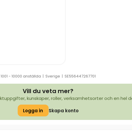
1001 - 10000 anställda
|
Sverige
|
SE556447267701
Vill du veta mer?
ktuppgifter, kunskaper, roller, verksamhetsorter och en hel d
Logga in
Skapa konto