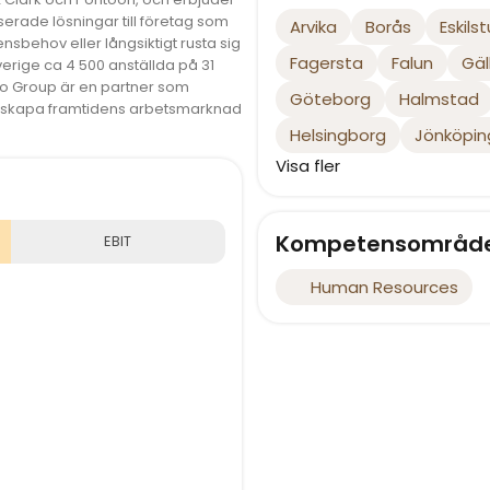
serade lösningar till företag som
Arvika
Borås
Eskils
nsbehov eller långsiktigt rusta sig
Fagersta
Falun
Gäl
Sverige ca 4 500 anställda på 31
co Group är en partner som
Göteborg
Halmstad
t skapa framtidens arbetsmarknad
Helsingborg
Jönköpin
Visa fler
Kompetensområd
EBIT
Human Resources