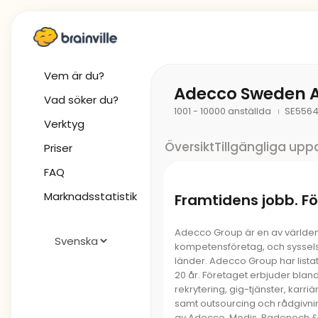
Vem är du?
Adecco Sweden 
Vad söker du?
1001 - 10000 anställda
SE5564
Verktyg
Översikt
Tillgängliga upp
Priser
FAQ
Marknadsstatistik
Framtidens jobb. För
Adecco Group är en av världen
kompetensföretag, och syssels
länder. Adecco Group har listat
20 år. Företaget erbjuder blan
rekrytering, gig-tjänster, karri
samt outsourcing och rådgivni
av Adecco, Modis, Badenoch & 