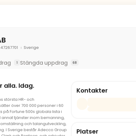
AB
47267701
Sverige
drag
Stängda uppdrag
1
68
 alla. Idag.
Kontakter
s största HR- och
ätter över 700 000 personer i 60
s på Fortune 500s globala lista i
d annat tjänster inom bemanning,
äromställning och talangutveckling,
ng. I Sverige består Adecco Group
Platser
Clark och Pontoon, och erbjuder