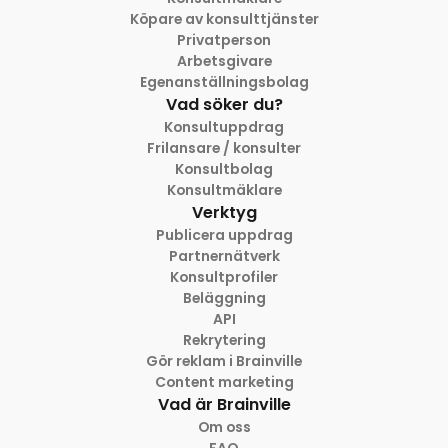
Köpare av konsulttjänster
Privatperson
Arbetsgivare
Egenanställningsbolag
Vad söker du?
Konsultuppdrag
Frilansare / konsulter
Konsultbolag
Konsultmäklare
Verktyg
Publicera uppdrag
Partnernätverk
Konsultprofiler
Beläggning
API
Rekrytering
Gör reklam i Brainville
Content marketing
Vad är Brainville
Om oss