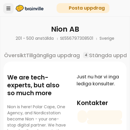
Posta uppdrag
Nion AB
201 - 500 anställda
SE556797308501
Sverige
Översikt
Tillgängliga uppdrag
Stängda uppdr
4
We are tech-
Just nu har vi inga
lediga konsulter.
experts, but also
so much more
Kontakter
Nion is here! Polar Cape, One
Agency, and Nordicstation
become Nion - your one-
stop digital partner. We have