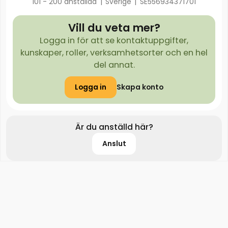
101 - 200 anställda
|
Sverige
|
SE556934371701
Vill du veta mer?
Logga in för att se kontaktuppgifter,
kunskaper, roller, verksamhetsorter och en hel
del annat.
Logga in
Skapa konto
Är du anställd här?
Anslut