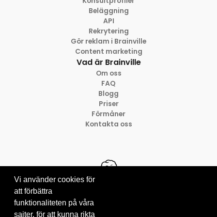
Konsultprofiler
Beläggning
API
Rekrytering
Gör reklam i Brainville
Content marketing
Vad är Brainville
Om oss
FAQ
Blogg
Priser
Förmåner
Kontakta oss
Vi använder cookies för
att förbättra
funktionaliteten på våra
© 2012-2026 Brainville AB
Villkor för tjänsten
sajter, för att kunna rikta