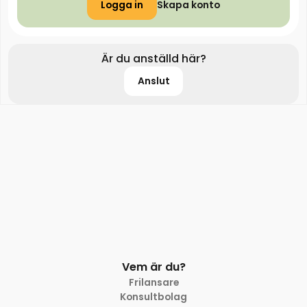
Logga in
Skapa konto
Är du anställd här?
Anslut
Vem är du?
Frilansare
Konsultbolag