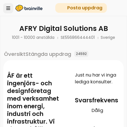
Posta uppdrag
AFRY Digital Solutions AB
1001 - 10000 anställda
SE556866444401
Sverige
Översikt
Stängda uppdrag
24592
ÅF är ett
Just nu har vi inga
lediga konsulter.
ingenjörs- och
designföretag
med verksamhet
Svarsfrekvens
inom energi,
Dålig
industri och
infrastruktur. Vi