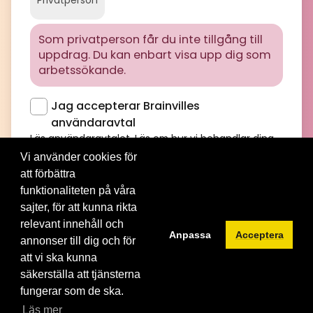
Privatperson
Som privatperson får du inte tillgång till
uppdrag. Du kan enbart visa upp dig som
arbetssökande.
Jag accepterar Brainvilles
användaravtal
Läs användaravtalet
. Läs om hur vi behandlar dina
personuppgifter i
Brainvilles integritetspolicy
Vi använder cookies för
att förbättra
funktionaliteten på våra
sajter, för att kunna rikta
relevant innehåll och
Anpassa
Acceptera
annonser till dig och för
att vi ska kunna
© 2012-2026 Brainville AB. All Rights Reserved. |
Villkor för
säkerställa att tjänsterna
tjänsten
|
Privacy policy
|
Cookies
fungerar som de ska.
Byt språk:
Läs mer