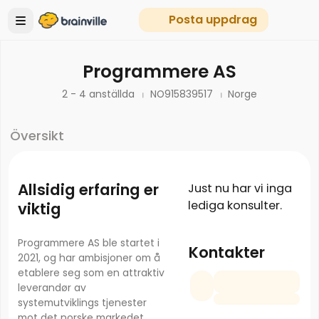
Posta uppdrag
Programmere AS
2 - 4 anställda
NO915839517
Norge
Översikt
Allsidig erfaring er
Just nu har vi inga
lediga konsulter.
viktig
Programmere AS ble startet i
Kontakter
2021, og har ambisjoner om å
etablere seg som en attraktiv
leverandør av
systemutviklings tjenester
mot det norske markedet.