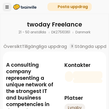
Posta uppdrag
twoday Freelance
21 - 50 anställda
DK27510361
Danmark
Översikt
Tillgängliga uppdrag
Stängda uppdr
3
A consulting
Kontakter
company
representing a
unique network of
the strongest IT
and business
Platser
competencies in
Lyngby