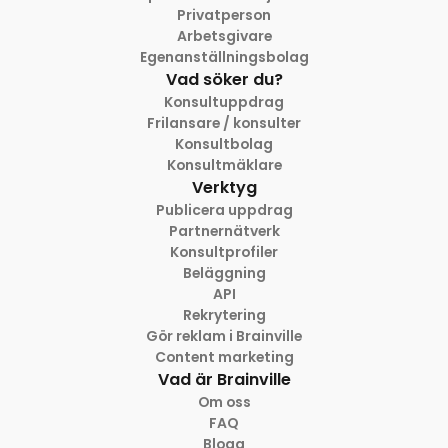
Privatperson
Arbetsgivare
Egenanställningsbolag
Vad söker du?
Konsultuppdrag
Frilansare / konsulter
Konsultbolag
Konsultmäklare
Verktyg
Publicera uppdrag
Partnernätverk
Konsultprofiler
Beläggning
API
Rekrytering
Gör reklam i Brainville
Content marketing
Vad är Brainville
Om oss
FAQ
Blogg