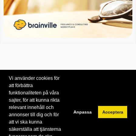
Vi använder cookies för
att förbättra
Om oss
|
Blogg
|
Kontakta oss
funktionaliteten på våra
© 2026 Brainville AB.
|
Villkor för tjänsten
|
Privacy policy
|
Cookies
sajter, för att kunna rikta
relevant innehåll och
Byt språk:
Anpassa
Acceptera
annonser till dig och för
att vi ska kunna
säkerställa att tjänsterna