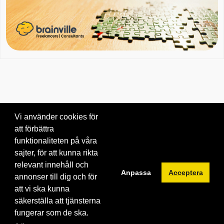
Vi använder cookies för
att förbättra
Om oss
|
Blogg
|
Kontakta oss
funktionaliteten på våra
© 2026 Brainville AB.
|
Villkor för tjänsten
|
Privacy policy
|
Cookies
sajter, för att kunna rikta
relevant innehåll och
Byt språk:
Anpassa
Acceptera
annonser till dig och för
att vi ska kunna
säkerställa att tjänsterna
fungerar som de ska.