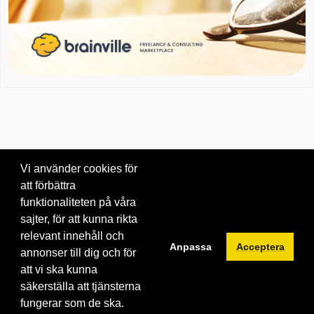
Vi använder cookies för
att förbättra
Om oss
|
Blogg
|
Kontakta oss
funktionaliteten på våra
© 2026 Brainville AB.
|
Villkor för tjänsten
|
Privacy policy
|
Cookies
sajter, för att kunna rikta
relevant innehåll och
Byt språk:
Anpassa
Acceptera
annonser till dig och för
att vi ska kunna
säkerställa att tjänsterna
fungerar som de ska.