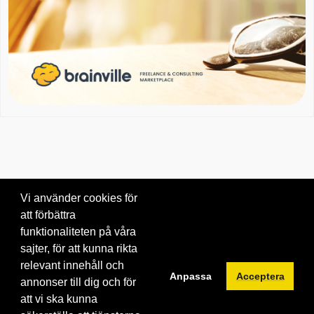
Vi använder cookies för
att förbättra
Om oss
|
Blogg
|
Kontakta oss
funktionaliteten på våra
© 2026 Brainville AB.
|
Villkor för tjänsten
|
Privacy policy
|
Cookies
sajter, för att kunna rikta
relevant innehåll och
Byt språk:
Anpassa
Acceptera
annonser till dig och för
att vi ska kunna