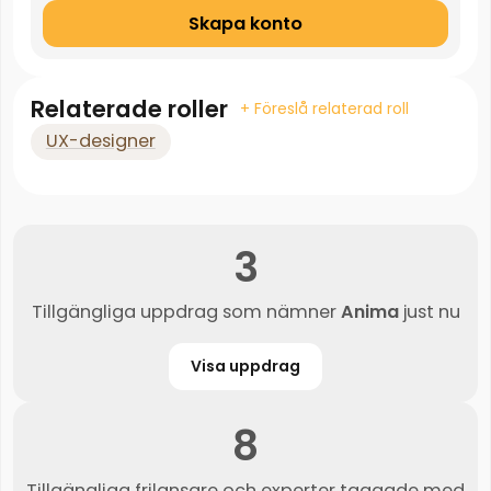
Skapa konto
Relaterade roller
+ Föreslå relaterad roll
UX-designer
3
Tillgängliga uppdrag som nämner
Anima
just nu
Visa uppdrag
8
Tillgängliga frilansare och experter taggade med