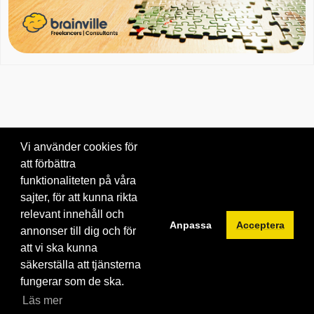
Vi använder cookies för
att förbättra
Om oss
|
Blogg
|
Kontakta oss
funktionaliteten på våra
© 2026 Brainville AB.
|
Villkor för tjänsten
|
Privacy policy
|
Cookies
sajter, för att kunna rikta
relevant innehåll och
Byt språk:
Anpassa
Acceptera
annonser till dig och för
att vi ska kunna
säkerställa att tjänsterna
fungerar som de ska.
Läs mer