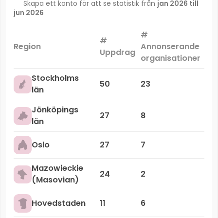
Skapa ett konto för att se statistik från
jan 2026 till
jun 2026
#
#
Ma
Region
Annonserande
Uppdrag
organisationer
Stockholms
50
23
län
Jönköpings
27
8
län
Oslo
27
7
Mazowieckie
24
2
(Masovian)
Hovedstaden
11
6