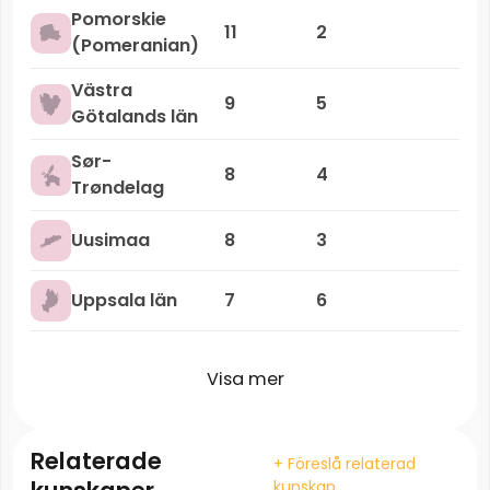
Pomorskie
11
2
(Pomeranian)
Västra
9
5
Götalands län
Sør-
8
4
Trøndelag
Uusimaa
8
3
Uppsala län
7
6
Visa mer
Relaterade
+ Föreslå relaterad
kunskap