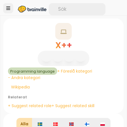
X++
+ Föreslå kategori
Programming language
- Ändra kategori
Wikipedia
Relaterat
+ Suggest related role
+ Suggest related skill
Alla