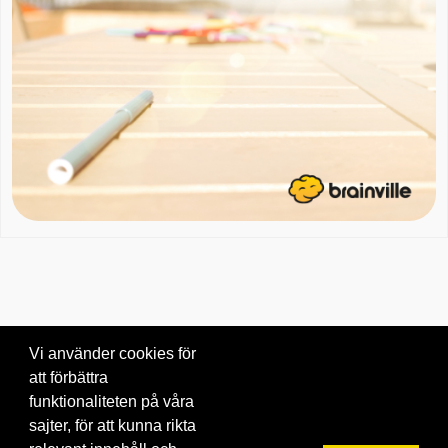
Vi använder cookies för
att förbättra
Om oss
|
Blogg
|
Kontakta oss
funktionaliteten på våra
© 2026 Brainville AB.
|
Villkor för tjänsten
|
Privacy policy
|
Cookies
sajter, för att kunna rikta