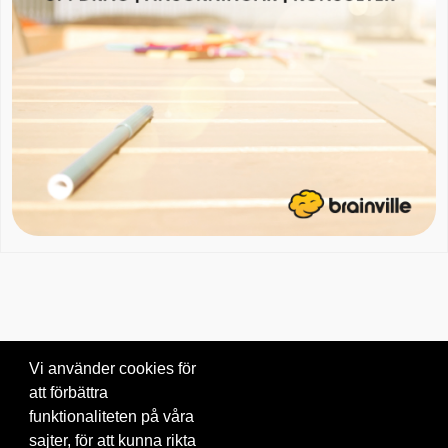
Vi använder cookies för
att förbättra
Om oss
|
Blogg
|
Kontakta oss
funktionaliteten på våra
© 2026 Brainville AB.
|
Villkor för tjänsten
|
Privacy policy
|
Cookies
sajter, för att kunna rikta