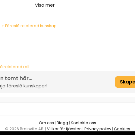
Visa mer
+ Föreslå relaterad kunskap
å relaterad roll
n tomt här...
Skapa
ja föreslå kunskaper!
Om oss
|
Blogg
|
Kontakta oss
© 2026 Brainville AB.
|
Villkor för tjänsten
|
Privacy policy
|
Cookies