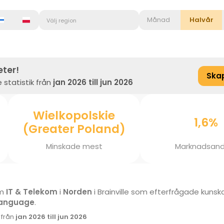
Månad
Halvår
Välj region
eter!
Ska
 statistik från
jan 2026 till jun 2026
Wielkopolskie
1,6%
(Greater Poland)
Minskade mest
Marknadsand
om
IT & Telekom
i
Norden
i Brainville som efterfrågade kuns
 Language
.
k från
jan 2026 till jun 2026