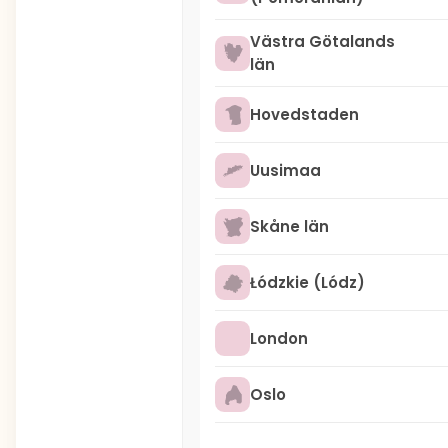
Västra Götalands
län
Hovedstaden
Uusimaa
Skåne län
Łódzkie (Lódz)
London
Oslo