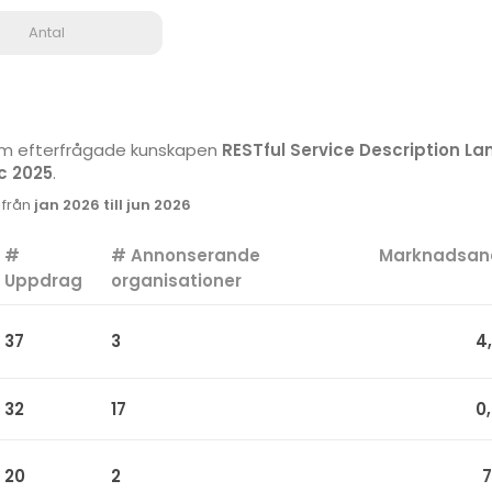
Antal
 som efterfrågade kunskapen
RESTful Service Description L
ec 2025
.
k från
jan 2026 till jun 2026
#
# Annonserande
Marknadsan
Uppdrag
organisationer
37
3
4
32
17
0
20
2
7