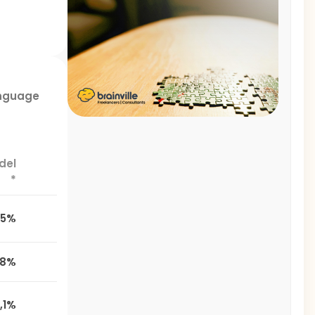
anguage
del
*
,5%
,8%
,1%