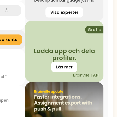
Description Language
just nu
År
Visa experter
Gratis
pa konto
Ladda upp och dela
profiler.
Läs mer
Brainville |
API
el *
kapen