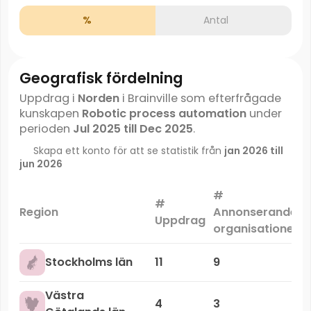
%
Antal
Geografisk fördelning
Uppdrag i
Norden
i Brainville som efterfrågade
kunskapen
Robotic process automation
under
perioden
Jul 2025 till Dec 2025
.
Skapa ett konto för att se statistik från
jan 2026 till
jun 2026
#
#
Region
Annonserande
Uppdrag
organisationer
Stockholms län
11
9
Västra
4
3