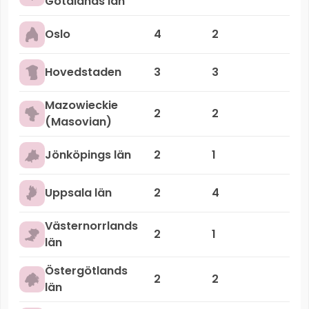
Götalands län
Oslo
4
2
Hovedstaden
3
3
Mazowieckie
2
2
(Masovian)
Jönköpings län
2
1
Uppsala län
2
4
Västernorrlands
2
1
län
Östergötlands
2
2
län