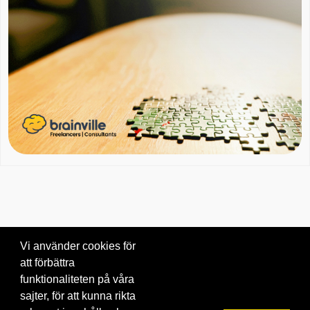
Vi använder cookies för
att förbättra
Om oss
|
Blogg
|
Kontakta oss
funktionaliteten på våra
© 2026 Brainville AB.
|
Villkor för tjänsten
|
Privacy policy
|
Cookies
sajter, för att kunna rikta