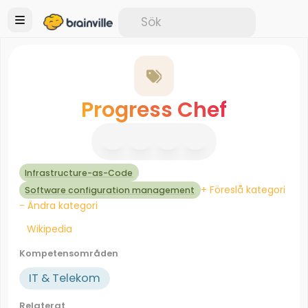
Progress Chef
Infrastructure-as-Code
+ Föreslå kategori
Software configuration management
- Ändra kategori
Wikipedia
Kompetensområden
IT & Telekom
Relaterat