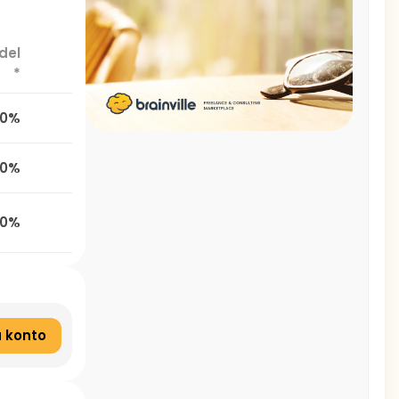
del
*
0%
0%
0%
 konto