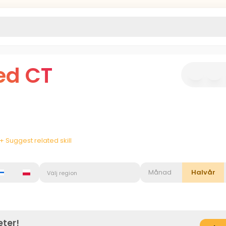
d CT
+ Suggest related skill
Månad
Halvår
Välj region
eter!