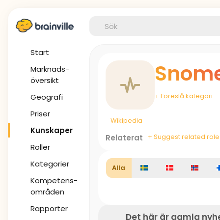
Start
Snome
Marknads-
översikt
+ Föreslå kategori
Geografi
Priser
Wikipedia
Kunskaper
+ Suggest related role
Relaterat
Roller
Kategorier
Alla
Kompetens-
områden
Rapporter
Det här är gamla nyh