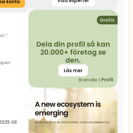
Visa experter
pa konto
Gratis
el *
Dela din profil så kan
20.000+ företag se
den.
kapen
Läs mer
Brainville |
Profil
2025 till