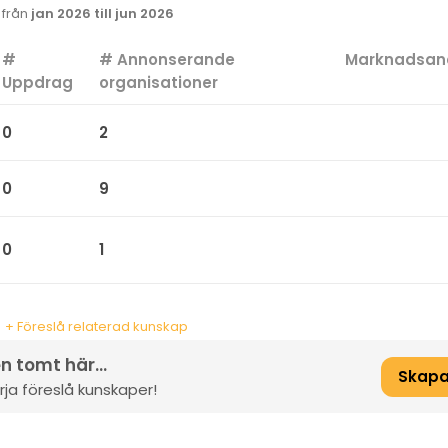
k från
jan 2026 till jun 2026
#
# Annonserande
Marknadsan
Uppdrag
organisationer
0
2
0
9
0
1
+ Föreslå relaterad kunskap
n tomt här...
Skapa
ja föreslå kunskaper!