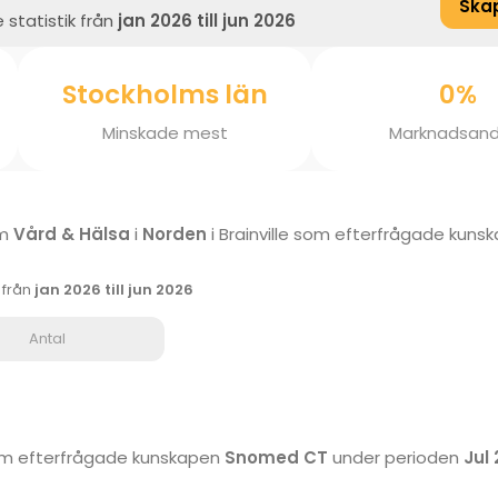
Ska
 statistik från
jan 2026 till jun 2026
Stockholms län
0%
Minskade mest
Marknadsand
om
Vård & Hälsa
i
Norden
i Brainville som efterfrågade kuns
k från
jan 2026 till jun 2026
Antal
 som efterfrågade kunskapen
Snomed CT
under perioden
Jul 