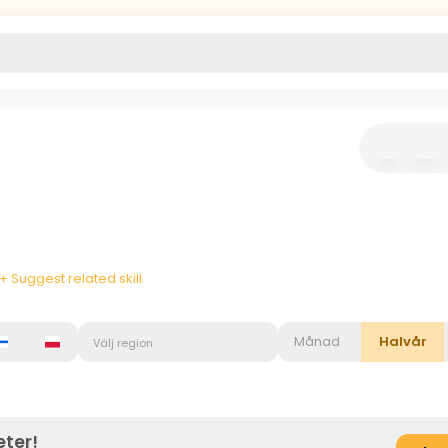
+ Suggest related skill
Månad
Halvår
Välj region
eter!