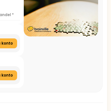
andel
*
 konto
 konto