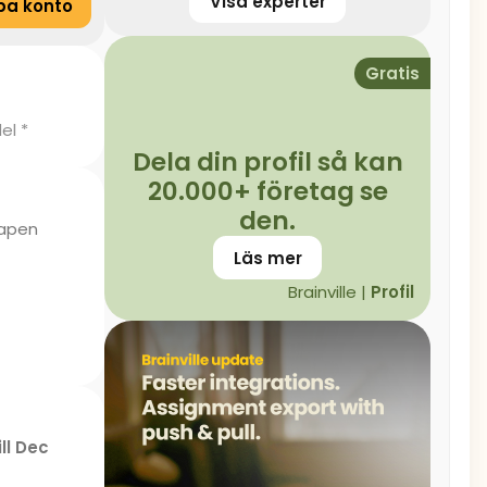
Visa experter
pa konto
Gratis
el *
Dela din profil så kan
20.000+ företag se
den.
kapen
Läs mer
Brainville |
Profil
ill Dec