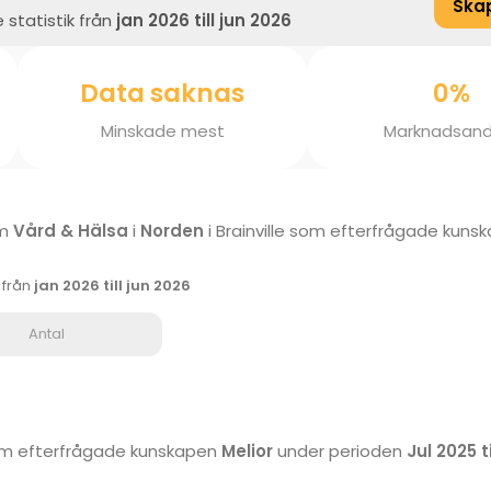
Ska
 statistik från
jan 2026 till jun 2026
Data saknas
0%
Minskade mest
Marknadsand
om
Vård & Hälsa
i
Norden
i Brainville som efterfrågade kuns
k från
jan 2026 till jun 2026
Antal
 som efterfrågade kunskapen
Melior
under perioden
Jul 2025 t