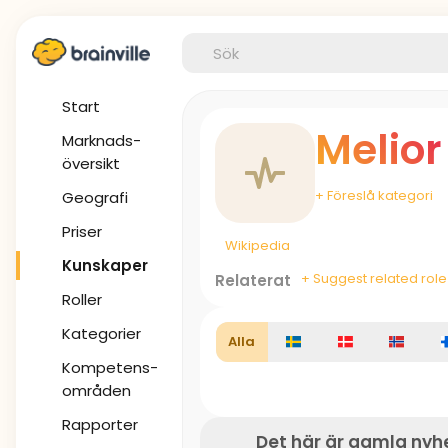
Start
Melior
Marknads-
översikt
+ Föreslå kategori
Geografi
Priser
Wikipedia
Kunskaper
+ Suggest related role
Relaterat
Roller
Kategorier
Alla
Kompetens-
områden
Rapporter
Det här är gamla nyh