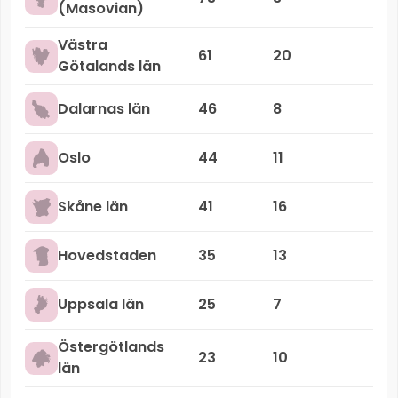
(Masovian)
Västra
61
20
Götalands län
Dalarnas län
46
8
Oslo
44
11
Skåne län
41
16
Hovedstaden
35
13
Uppsala län
25
7
Östergötlands
23
10
län