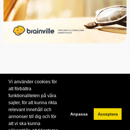
Vi använder cookies för
att förbättra
Om oss
|
Blogg
|
Kontakta oss
funktionaliteten på våra
© 2026 Brainville AB.
|
Villkor för tjänsten
|
Privacy policy
|
Cookies
sajter, för att kunna rikta
relevant innehåll och
Byt språk:
Anpassa
Acceptera
annonser till dig och för
att vi ska kunna