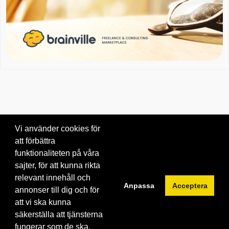
Vi använder cookies för
att förbättra
Om oss
|
Blogg
|
Kontakta oss
funktionaliteten på våra
© 2026 Brainville AB.
|
Villkor för tjänsten
|
Privacy policy
|
Cookies
sajter, för att kunna rikta
relevant innehåll och
Byt språk:
Anpassa
Acceptera
annonser till dig och för
att vi ska kunna
säkerställa att tjänsterna
fungerar som de ska.