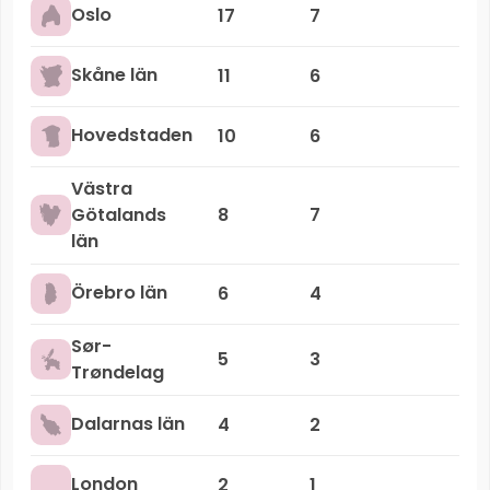
Oslo
17
7
Skåne län
11
6
Hovedstaden
10
6
Västra
Götalands
8
7
län
Örebro län
6
4
Sør-
5
3
Trøndelag
Dalarnas län
4
2
London
2
1