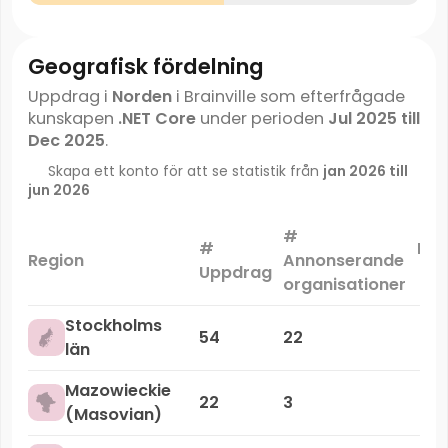
Geografisk fördelning
Uppdrag i
Norden
i Brainville som efterfrågade
kunskapen
.NET Core
under perioden
Jul 2025 till
Dec 2025
.
Skapa ett konto för att se statistik från
jan 2026 till
jun 2026
#
#
Mar
Region
Annonserande
Uppdrag
organisationer
Stockholms
54
22
län
Mazowieckie
22
3
(Masovian)