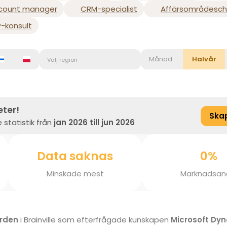
count manager
CRM-specialist
Affärsområdesch
P-konsult
Månad
Halvår
Välj region
eter!
Ska
 statistik från
jan 2026 till jun 2026
Data saknas
0%
Minskade mest
Marknadsan
rden
i Brainville som efterfrågade kunskapen
Microsoft Dy