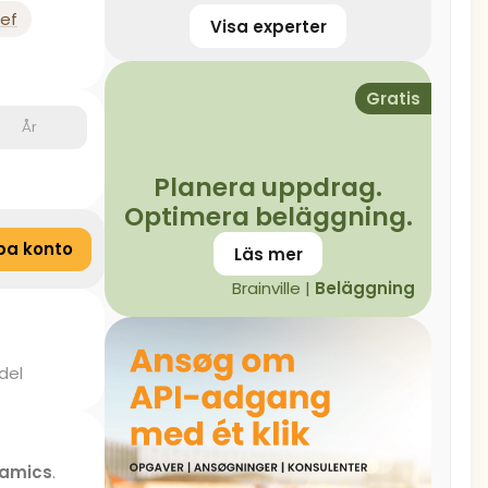
ef
Visa experter
Gratis
År
Planera uppdrag.
Optimera beläggning.
pa konto
Läs mer
Brainville |
Beläggning
del
namics
.