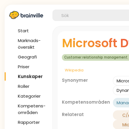
Start
Microsoft 
Marknads-
översikt
Geografi
Customer relationship management
Priser
Wikipedia
Kunskaper
Synonymer
Micro
Roller
Dyna
Kategorier
Kompetensområden
Mana
Kompetens-
områden
Relaterat
C/
Rapporter
Mi