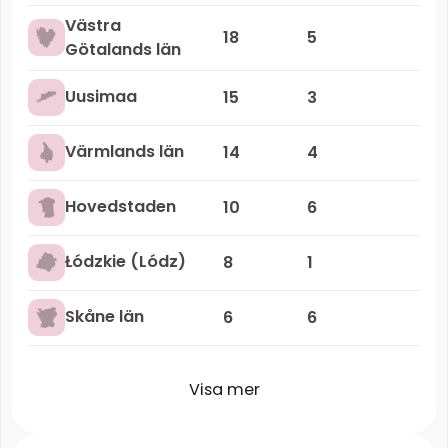
Västra
18
5
Götalands län
Uusimaa
15
3
Värmlands län
14
4
Hovedstaden
10
6
Łódzkie (Lódz)
8
1
Skåne län
6
6
Visa mer