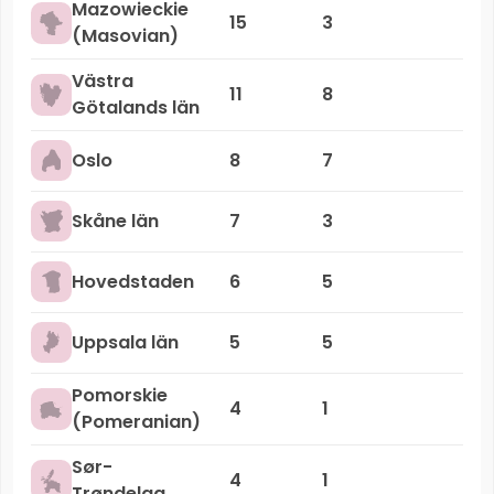
Mazowieckie
15
3
(Masovian)
Västra
11
8
Götalands län
Oslo
8
7
Skåne län
7
3
Hovedstaden
6
5
Uppsala län
5
5
Pomorskie
4
1
(Pomeranian)
Sør-
4
1
Trøndelag