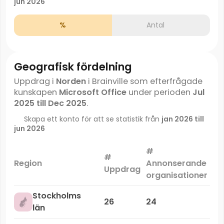
jun 2026
%
Antal
Geografisk fördelning
Uppdrag i
Norden
i Brainville som efterfrågade
kunskapen
Microsoft Office
under perioden
Jul
2025 till Dec 2025
.
Skapa ett konto för att se statistik från
jan 2026 till
jun 2026
#
#
Ma
Region
Annonserande
Uppdrag
organisationer
Stockholms
26
24
län