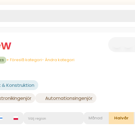
ew
+ Föreslå kategori
- Ändra kategori
ics
k & Konstruktion
ktronikingenjör
Automationsingenjör
Månad
Halvår
Välj region