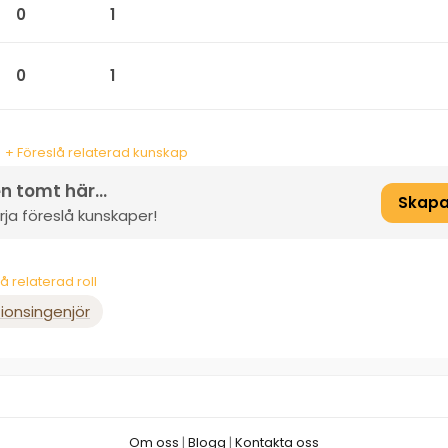
0
1
0
1
+ Föreslå relaterad kunskap
n tomt här...
Skapa
ja föreslå kunskaper!
å relaterad roll
onsingenjör
Om oss
|
Blogg
|
Kontakta oss