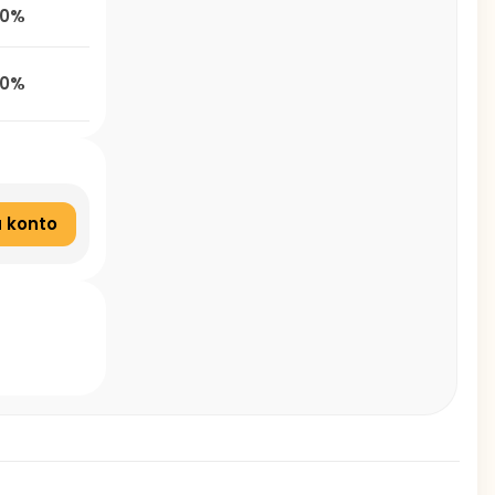
0%
0%
 konto