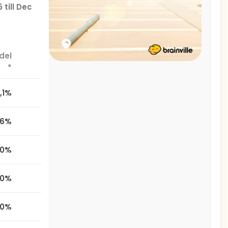
 till Dec
del
*
,1%
,6%
0%
0%
0%