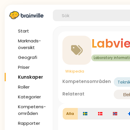
Start
Labvi
Marknads-
översikt
Geografi
Laboratory informat
Priser
Wikipedia
Kunskaper
Kompetensområden
Tekni
Roller
Relaterat
Ele
Kategorier
Kompetens-
områden
Alla
Rapporter