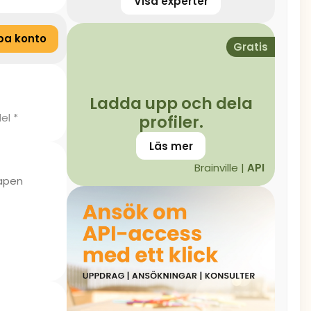
Visa experter
pa konto
Gratis
Ladda upp och dela
el *
profiler.
Läs mer
Brainville |
API
kapen