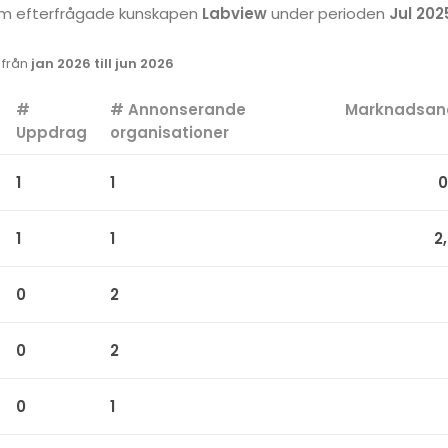
 som efterfrågade kunskapen
Labview
under perioden
Jul 2025
k från
jan 2026 till jun 2026
#
# Annonserande
Marknadsan
Uppdrag
organisationer
1
1
0
1
1
2
0
2
0
2
0
1