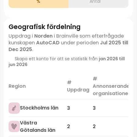
%
Antal
Geografisk fördelning
Uppdrag i
Norden
i Brainville som efterfrågade
kunskapen
AutoCAD
under perioden
Jul 2025 till
Dec 2025
.
Skapa ett konto för att se statistik från
jan 2026 till
jun 2026
#
#
M
Region
Annonserande
Uppdrag
organisationer
Stockholms län
3
3
Västra
2
2
Götalands län