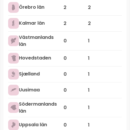
Örebro län
2
2
Kalmar län
2
2
Västmanlands
0
1
län
Hovedstaden
0
1
Sjælland
0
1
Uusimaa
0
1
Södermanlands
0
1
län
Uppsala län
0
1