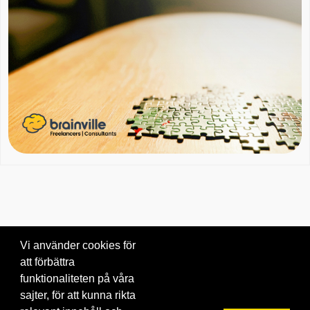
Vi använder cookies för
att förbättra
Om oss
|
Blogg
|
Kontakta oss
funktionaliteten på våra
© 2026 Brainville AB.
|
Villkor för tjänsten
|
Privacy policy
|
Cookies
sajter, för att kunna rikta