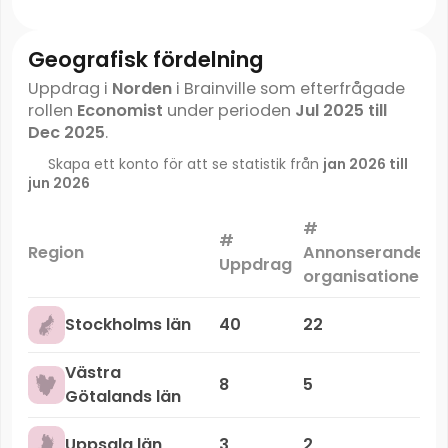
Geografisk fördelning
Uppdrag i
Norden
i Brainville som efterfrågade
rollen
Economist
under perioden
Jul 2025 till
Dec 2025
.
Skapa ett konto för att se statistik från
jan 2026 till
jun 2026
#
#
M
Region
Annonserande
Uppdrag
organisationer
Stockholms län
40
22
Västra
8
5
Götalands län
Uppsala län
3
2