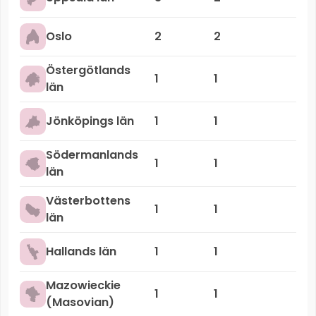
Oslo
2
2
Östergötlands
1
1
län
Jönköpings län
1
1
Södermanlands
1
1
län
Västerbottens
1
1
län
Hallands län
1
1
Mazowieckie
1
1
(Masovian)