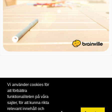
Vi använder cookies för
att förbättra
Om oss
|
Blogg
|
Kontakta oss
funktionaliteten på våra
© 2026 Brainville AB.
|
Villkor för tjänsten
|
Privacy policy
|
Cookies
sajter, för att kunna rikta
relevant innehåll och
Byt språk: