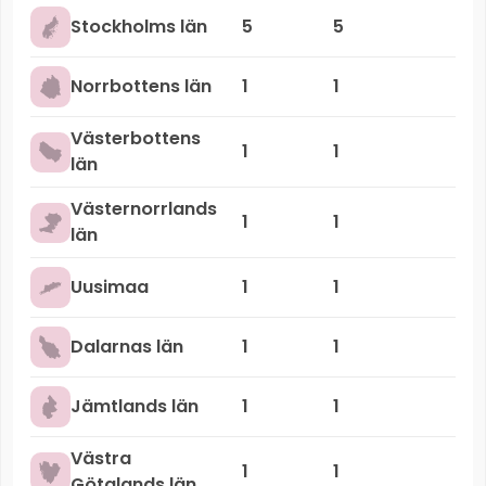
Stockholms län
5
5
Norrbottens län
1
1
Västerbottens
1
1
län
Västernorrlands
1
1
län
Uusimaa
1
1
Dalarnas län
1
1
Jämtlands län
1
1
Västra
1
1
Götalands län