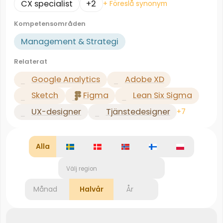
CX specialist
+2
+ Föreslå synonym
Kompetensområden
Management & Strategi
Relaterat
Google Analytics
Adobe XD
Sketch
Figma
Lean Six Sigma
UX-designer
Tjänstedesigner
+7
Alla
Välj region
Månad
Halvår
År