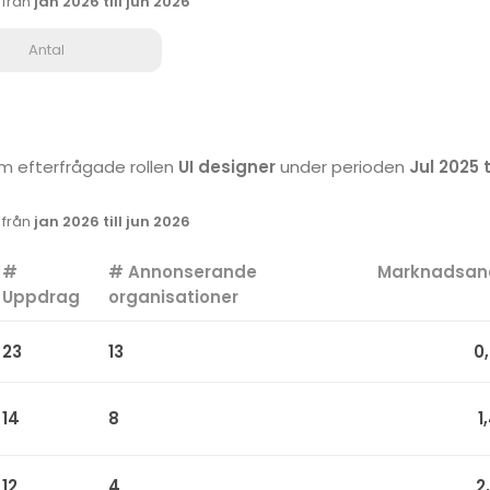
k från
jan 2026 till jun 2026
Antal
som efterfrågade rollen
UI designer
under perioden
Jul 2025 t
k från
jan 2026 till jun 2026
#
# Annonserande
Marknadsan
Uppdrag
organisationer
23
13
0
14
8
1
12
4
2