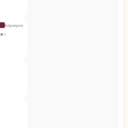
Köparpris
ge
i