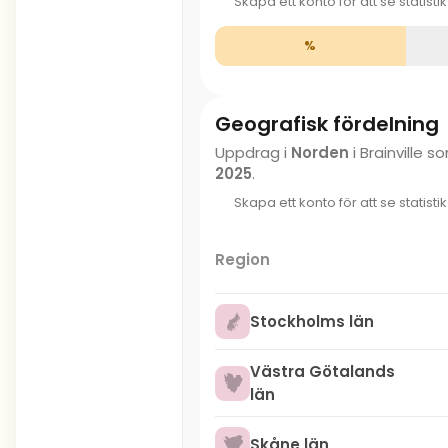
Skapa ett konto för att se statisti
%
Geografisk fördelning
Uppdrag i
Norden
i Brainville 
2025
.
Skapa ett konto för att se statisti
Region
Stockholms län
Västra Götalands
län
Skåne län