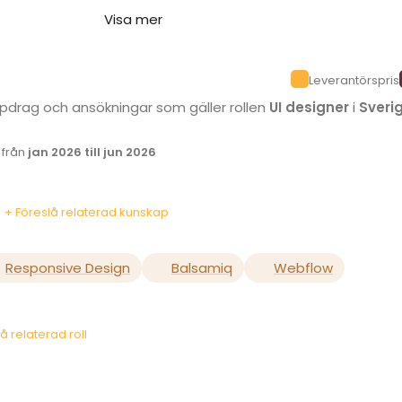
Visa mer
Leverantörspris
uppdrag och ansökningar som gäller rollen
UI designer
i
Sveri
k från
jan 2026 till jun 2026
+ Föreslå relaterad kunskap
Responsive Design
Balsamiq
Webflow
å relaterad roll