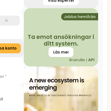
Visa experter
Jobba hemifrån
År
Ta emot ansökningar i
ditt system.
pa konto
Läs mer
Brainville |
API
el *
UI