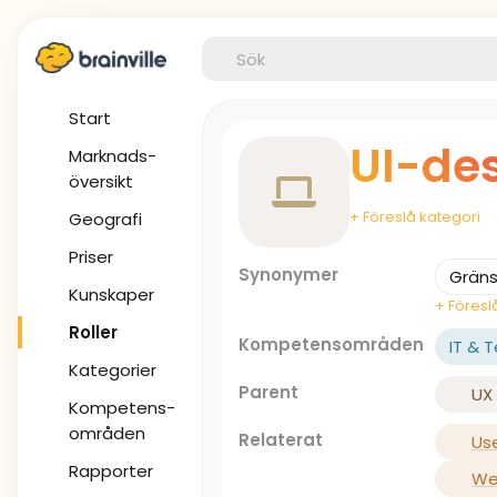
Start
UI-de
Marknads-
översikt
+ Föreslå kategori
Geografi
Priser
Synonymer
Gräns
Kunskaper
+ Föres
Roller
Kompetensområden
IT & 
Kategorier
Parent
UX
Kompetens-
områden
Relaterat
Use
Rapporter
We