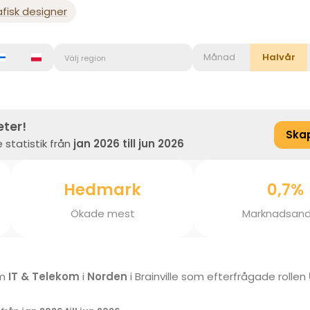
fisk designer
Månad
Halvår
Välj region
eter!
Ska
 statistik från
jan 2026 till jun 2026
Hedmark
0,7%
Ökade mest
Marknadsand
om
IT & Telekom
i
Norden
i Brainville som efterfrågade rollen