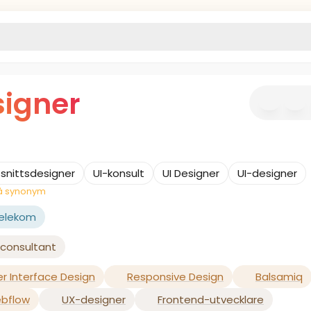
signer
snittsdesigner
UI-konsult
UI Designer
UI-designer
lå synonym
Telekom
 consultant
r Interface Design
Responsive Design
Balsamiq
bflow
UX-designer
Frontend-utvecklare