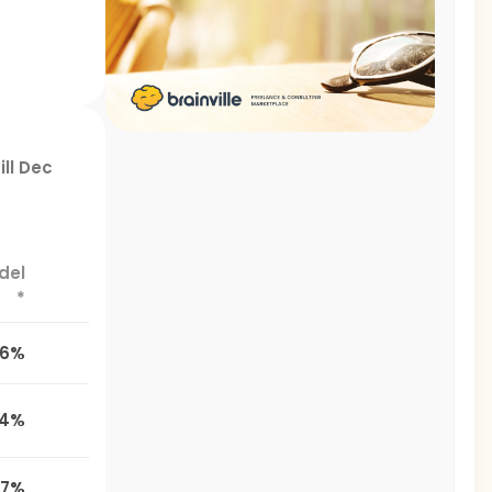
ill Dec
del
*
,6%
,4%
,7%