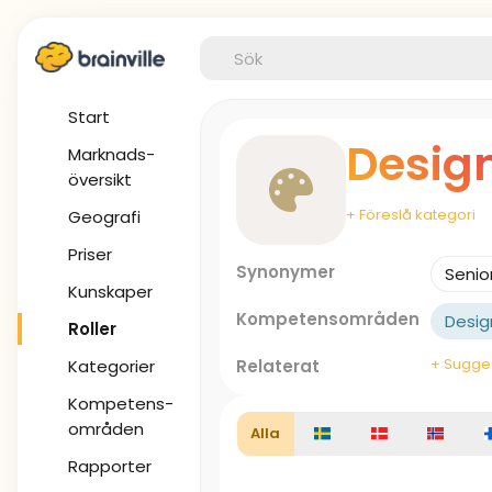
Start
Desig
Marknads-
översikt
+ Föreslå kategori
Geografi
Priser
Synonymer
Senio
Kunskaper
Kompetensområden
Desig
Roller
+ Sugges
Kategorier
Relaterat
Kompetens-
områden
Alla
Rapporter