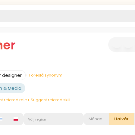
ner
r designer
+ Föreslå synonym
n & Media
t related role
+ Suggest related skill
Månad
Halvår
Välj region