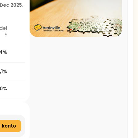
l Dec 2025
.
del
*
,4%
,1%
,0%
 konto