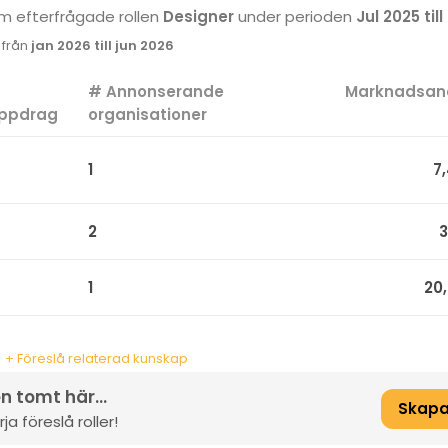
som efterfrågade rollen
Designer
under perioden
Jul 2025 til
k från
jan 2026 till jun 2026
#
# Annonserande
Marknadsan
ppdrag
organisationer
1
7
2
3
1
20
+ Föreslå relaterad kunskap
n tomt här...
Skapa
a föreslå roller!