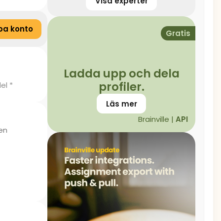
Visa experter
pa konto
Gratis
Ladda upp och dela
profiler.
el *
Läs mer
Brainville |
API
len