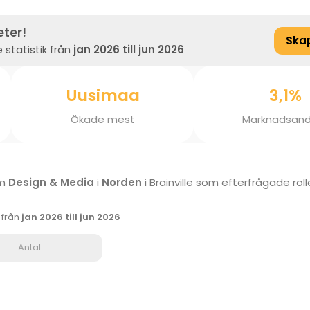
eter!
Ska
 statistik från
jan 2026 till jun 2026
Uusimaa
3,1%
Ökade mest
Marknadsand
om
Design & Media
i
Norden
i Brainville som efterfrågade rol
k från
jan 2026 till jun 2026
Antal