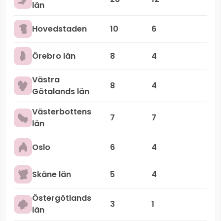
län
Hovedstaden
10
6
Örebro län
8
4
Västra
8
4
Götalands län
Västerbottens
7
7
län
Oslo
6
4
Skåne län
5
4
Östergötlands
3
1
län