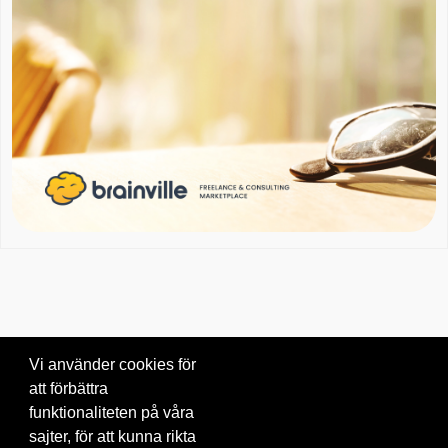
Vi använder cookies för
att förbättra
Om oss
|
Blogg
|
Kontakta oss
funktionaliteten på våra
© 2026 Brainville AB.
|
Villkor för tjänsten
|
Privacy policy
|
Cookies
sajter, för att kunna rikta