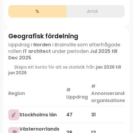
%
Antal
Geografisk fördelning
Uppdrag i
Norden
i Brainville som efterfrågade
rollen
IT architect
under perioden
Jul 2025 till
Dec 2025
.
Skapa ett konto för att se statistik från
jan 2026 till
jun 2026
#
#
Region
Annonserande
Uppdrag
organisationer
Stockholms län
47
31
Västernorrlands
28
12