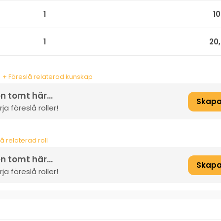
1
1
1
20
+ Föreslå relaterad kunskap
n tomt här...
Skapa
a föreslå roller!
å relaterad roll
n tomt här...
Skapa
a föreslå roller!