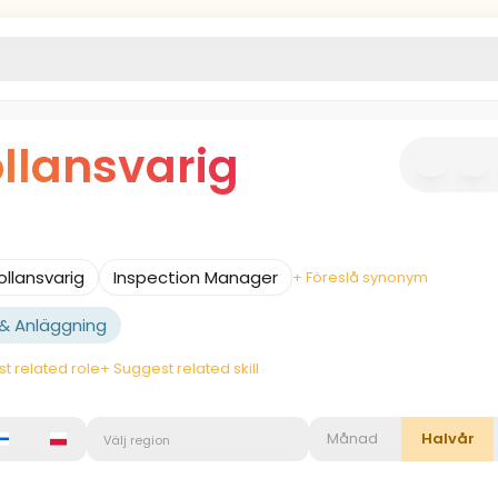
llansvarig
ollansvarig
Inspection Manager
+ Föreslå synonym
& Anläggning
t related role
+ Suggest related skill
Månad
Halvår
Välj region