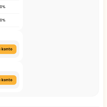
00%
,0%
 konto
 konto