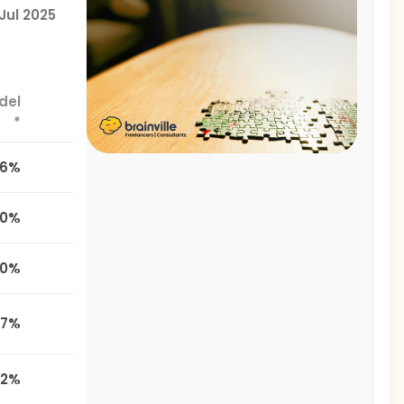
Jul 2025
del
*
,6%
00%
00%
,7%
,2%