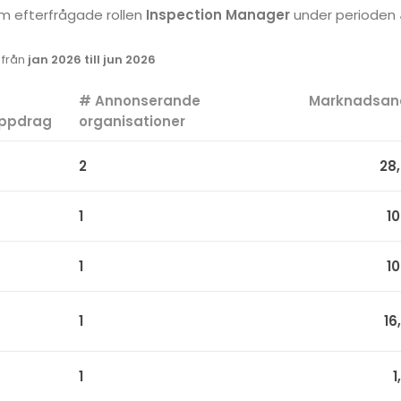
som efterfrågade rollen
Inspection Manager
under perioden
k från
jan 2026 till jun 2026
#
# Annonserande
Marknadsan
ppdrag
organisationer
2
28
1
1
1
1
1
16
1
1