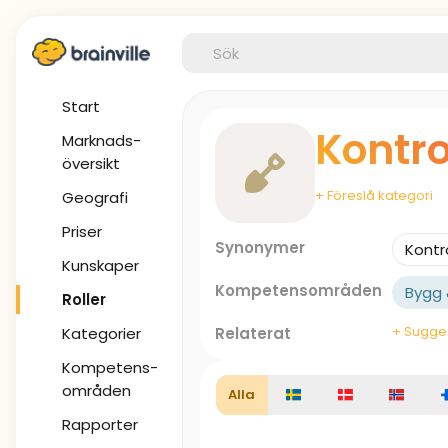
Start
Kontro
Marknads-
översikt
+ Föreslå kategori
Geografi
Priser
Synonymer
Kontr
Kunskaper
Kompetensområden
Bygg 
Roller
+ Sugges
Kategorier
Relaterat
Kompetens-
områden
Alla
Rapporter