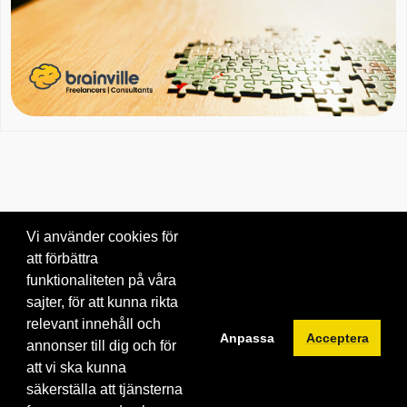
Vi använder cookies för
att förbättra
Om oss
|
Blogg
|
Kontakta oss
funktionaliteten på våra
© 2026 Brainville AB.
|
Villkor för tjänsten
|
Privacy policy
|
Cookies
sajter, för att kunna rikta
relevant innehåll och
Byt språk:
Anpassa
Acceptera
annonser till dig och för
att vi ska kunna
säkerställa att tjänsterna