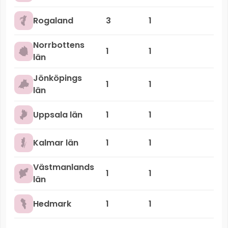
Rogaland
3
1
Norrbottens
1
1
län
Jönköpings
1
1
län
Uppsala län
1
1
Kalmar län
1
1
Västmanlands
1
1
län
Hedmark
1
1