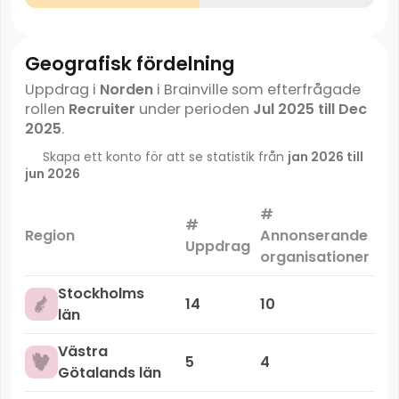
Geografisk fördelning
Uppdrag i
Norden
i Brainville som efterfrågade
rollen
Recruiter
under perioden
Jul 2025 till Dec
2025
.
Skapa ett konto för att se statistik från
jan 2026 till
jun 2026
#
#
Ma
Region
Annonserande
Uppdrag
organisationer
Stockholms
14
10
län
Västra
5
4
Götalands län