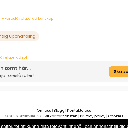
+ Föreslå relaterad kunskap
tlig upphandling
å relaterad roll
n tomt här...
Skapa
a föreslå roller!
Om oss
|
Blogg
|
Kontakta oss
© 2026 Brainville AB.
|
Villkor för tjänsten
|
Privacy policy
|
Cookies
Byt språk:
sajter, för att kunna rikta relevant innehåll och annonser till dig 