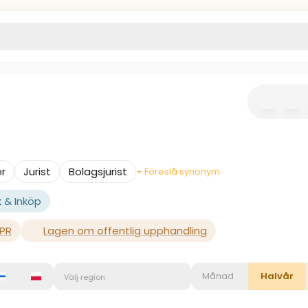
r
Jurist
Bolagsjurist
+ Föreslå synonym
k & Inköp
PR
Lagen om offentlig upphandling
Månad
Halvår
Välj region