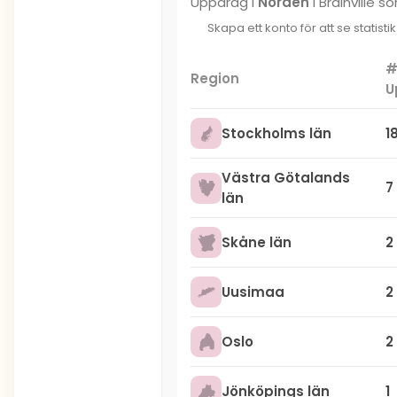
Uppdrag i
Norden
i Brainville 
Skapa ett konto för att se statisti
Region
U
Stockholms län
1
Västra Götalands
7
län
Skåne län
2
Uusimaa
2
Oslo
2
Jönköpings län
1