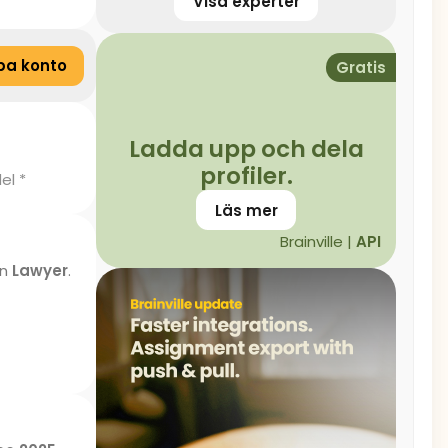
Visa experter
pa konto
Gratis
Ladda upp och dela
profiler.
el *
Läs mer
Brainville |
API
en
Lawyer
.