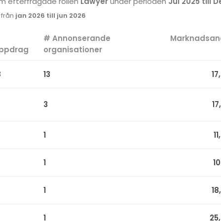
som efterfrågade rollen
Lawyer
under perioden
Jul 2025 till 
k från
jan 2026 till jun 2026
#
# Annonserande
Marknadsan
ppdrag
organisationer
8
13
17
3
17
1
1
1
1
1
18
1
25