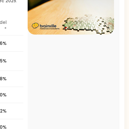
Dec 2025
.
del
*
,6%
,5%
1,8%
00%
,2%
,0%