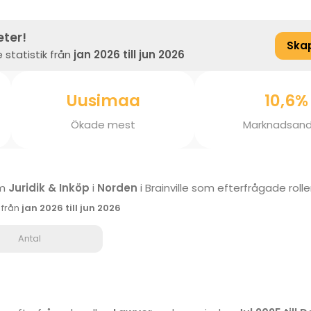
eter!
Ska
 statistik från
jan 2026 till jun 2026
Uusimaa
10,6%
Ökade mest
Marknadsand
om
Juridik & Inköp
i
Norden
i Brainville som efterfrågade roll
k från
jan 2026 till jun 2026
Antal