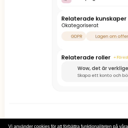
Relaterade kunskaper
Okategoriserat
GDPR
Lagen om offen
Relaterade roller
+ Föresl
Wow, det är verklige
Skapa ett konto och börj
Vi använder cookies för att förbättra funktionaliteten på våra 