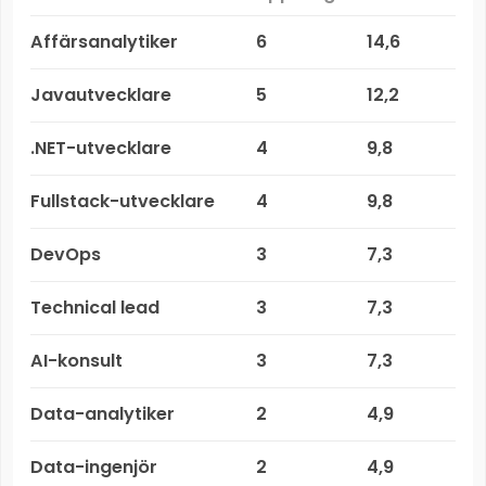
Affärsanalytiker
6
14,6
Javautvecklare
5
12,2
.NET-utvecklare
4
9,8
Fullstack-utvecklare
4
9,8
DevOps
3
7,3
Technical lead
3
7,3
AI-konsult
3
7,3
Data-analytiker
2
4,9
Data-ingenjör
2
4,9