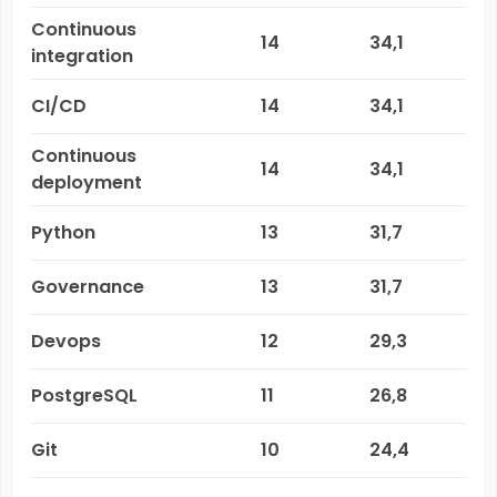
Continuous
14
34,1
integration
CI/CD
14
34,1
Continuous
14
34,1
deployment
Python
13
31,7
Governance
13
31,7
Devops
12
29,3
PostgreSQL
11
26,8
Git
10
24,4