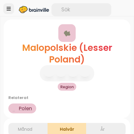
Malopolskie (Lesser
Poland)
Region
Relaterat
Polen
Månad
Halvår
År