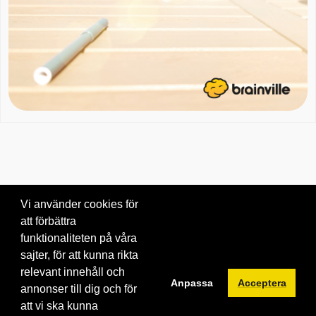
Vi använder cookies för
att förbättra
Om oss
|
Blogg
|
Kontakta oss
funktionaliteten på våra
© 2026 Brainville AB.
|
Villkor för tjänsten
|
Privacy policy
|
Cookies
sajter, för att kunna rikta
relevant innehåll och
Byt språk:
Anpassa
Acceptera
annonser till dig och för
att vi ska kunna