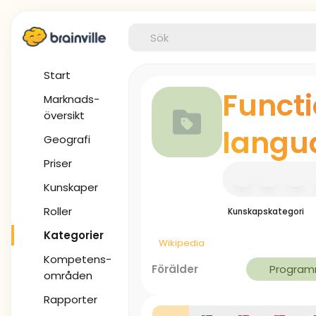
Start
Funct
Marknads-
översikt
langu
Geografi
Priser
Kunskaper
Roller
Kunskapskategori
Kategorier
Wikipedia
Kompetens-
Förälder
Program
områden
Rapporter