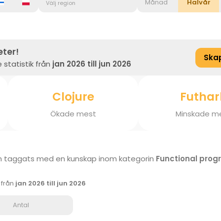
Månad
Halvår
Välj region
eter!
Ska
 statistik från
jan 2026 till jun 2026
Clojure
Futhar
Ökade mest
Minskade m
 taggats med en kunskap inom kategorin
Functional pro
k från
jan 2026 till jun 2026
Antal