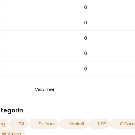
0
0
0
0
0
0
0
0
0
0
Visa mer
ategorin
ang
F#
Futhark
Haskell
LISP
OCam
Wolfram