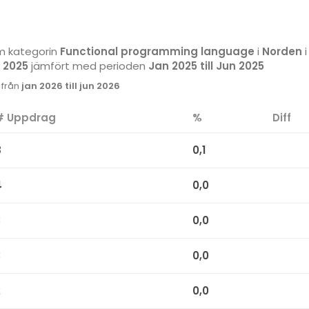
m kategorin
Functional programming language
i
Norden
i
c 2025
jämfört med perioden
Jan 2025 till Jun 2025
k från
jan 2026 till jun 2026
# Uppdrag
%
Diff
8
0,1
4
0,0
3
0,0
3
0,0
2
0,0