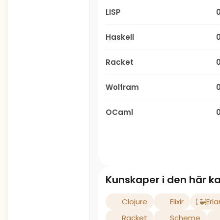
LISP
Haskell
Racket
Wolfram
OCaml
Kunskaper i den här k
Clojure
Elixir
Erl
Racket
Scheme