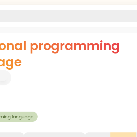
ional programming
age
ming language