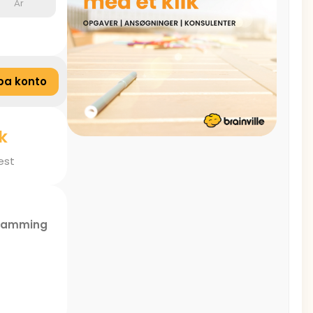
År
pa konto
k
est
gramming