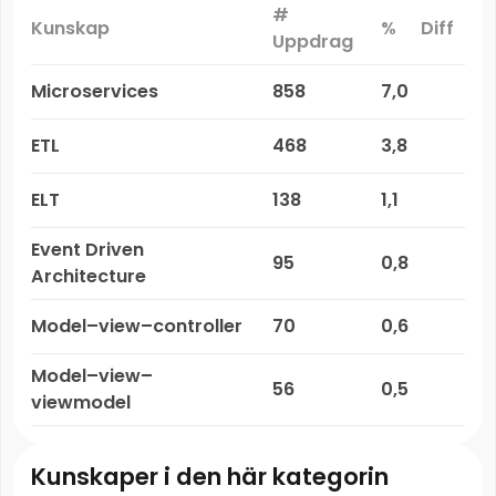
#
Kunskap
%
Diff
Uppdrag
Microservices
858
7,0
ETL
468
3,8
ELT
138
1,1
Event Driven
95
0,8
Architecture
Model–view–controller
70
0,6
Model–view–
56
0,5
viewmodel
Kunskaper i den här kategorin