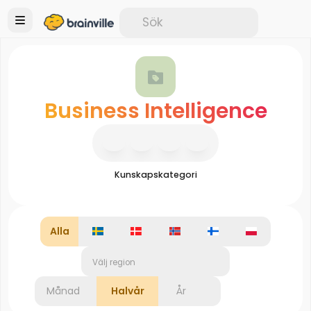
Business Intelligence
Kunskapskategori
Alla
Välj region
Månad
Halvår
År