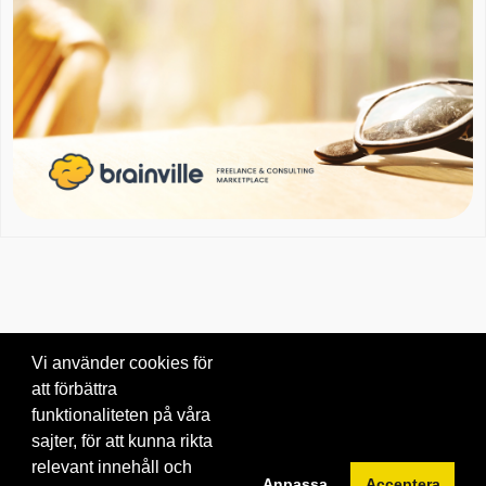
Vi använder cookies för
att förbättra
Om oss
|
Blogg
|
Kontakta oss
funktionaliteten på våra
© 2026 Brainville AB.
|
Villkor för tjänsten
|
Privacy policy
|
Cookies
sajter, för att kunna rikta
relevant innehåll och
Byt språk:
Anpassa
Acceptera