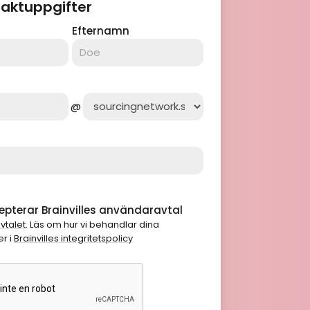
taktuppgifter
Efternamn
@
pterar Brainvilles användaravtal
vtalet
. Läs om hur vi behandlar dina
r i
Brainvilles integritetspolicy