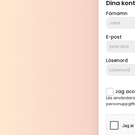
Dina kon
Förnamn
E-post
Lösenord
Jag acce
Läs användara
personuppgifte