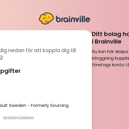
Ditt bolag h
i Brainville
dig nedan för att koppla dig till
Du kan här skapa
g.
inloggning kopplad
företags konto i Br
pgifter
ult Sweden - Formerly Sourcing
SE559002889901