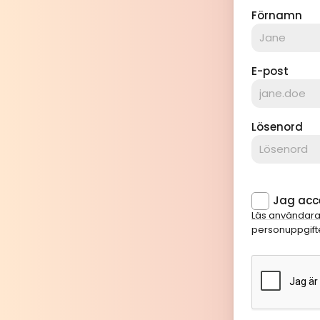
Förnamn
E-post
Lösenord
Jag acce
Läs användara
personuppgifte