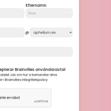
Efternamn
@
pterar Brainvilles användaravtal
vtalet
. Läs om hur vi behandlar dina
r i
Brainvilles integritetspolicy