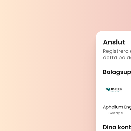
Anslut
Registrera 
detta bola
Bolagsup
Aphelium Eng
Sverige
Dina kon