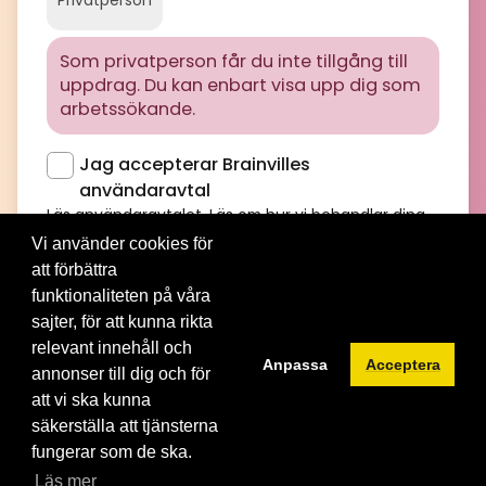
Privatperson
Som privatperson får du inte tillgång till
uppdrag. Du kan enbart visa upp dig som
arbetssökande.
Jag accepterar Brainvilles
användaravtal
Läs användaravtalet
. Läs om hur vi behandlar dina
personuppgifter i
Brainvilles integritetspolicy
Vi använder cookies för
att förbättra
funktionaliteten på våra
sajter, för att kunna rikta
relevant innehåll och
Anpassa
Acceptera
annonser till dig och för
att vi ska kunna
© 2012-2026 Brainville AB. All Rights Reserved. |
Villkor för
säkerställa att tjänsterna
tjänsten
|
Privacy policy
|
Cookies
fungerar som de ska.
Byt språk:
Läs mer