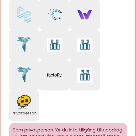
Privatperson
Som privatperson får du inte tillgång till uppdrag.