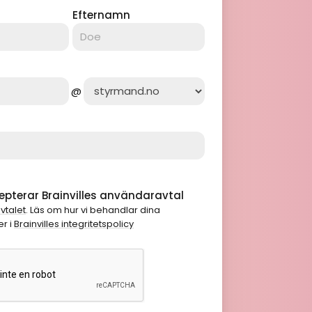
Efternamn
@
pterar Brainvilles användaravtal
vtalet
. Läs om hur vi behandlar dina
r i
Brainvilles integritetspolicy