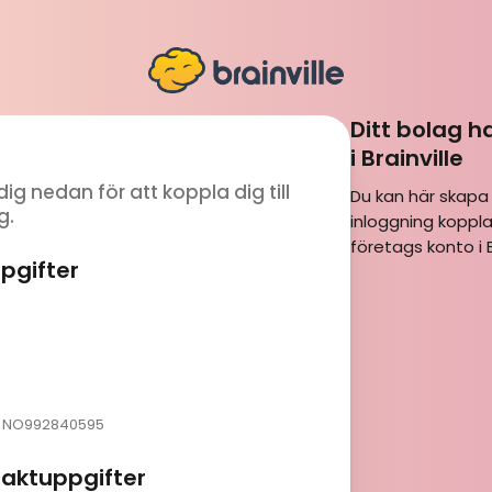
Ditt bolag h
i Brainville
dig nedan för att koppla dig till
Du kan här skapa
g.
inloggning kopplad
företags konto i Br
pgifter
NO992840595
taktuppgifter