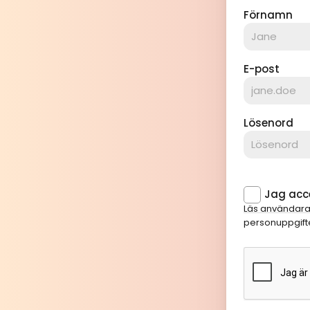
Förnamn
E-post
Lösenord
Jag acce
Läs användara
personuppgifte