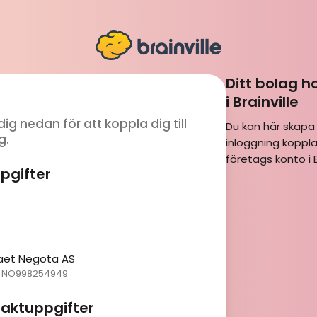
Ditt bolag h
i Brainville
dig nedan för att koppla dig till
Du kan här skapa
g.
inloggning kopplad
företags konto i Br
pgifter
aet Negota AS
NO998254949
taktuppgifter