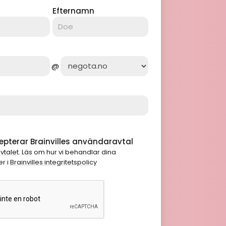
Efternamn
@
pterar Brainvilles användaravtal
vtalet
. Läs om hur vi behandlar dina
r i
Brainvilles integritetspolicy