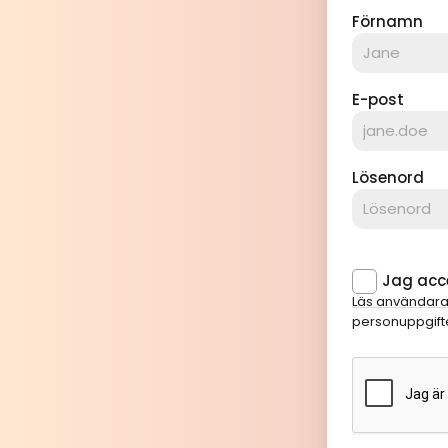
Förnamn
E-post
Lösenord
Jag acce
Läs användara
personuppgifte